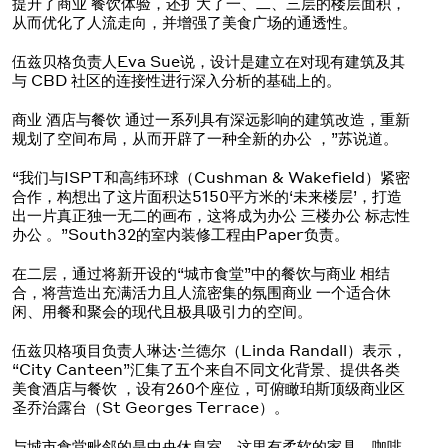
提升了商业 餐饮体验，还扩大了一、二、三层的楼层面积，
从而优化了人流走向，并增强了美食广场的通透性。
伍兹贝格负责人
Eva Sue
说，设计是建立在对现有建筑及其
与 CBD 社区的连接性进行深入分析的基础上的。
商业 酒店与餐饮 通过一系列具有深远影响的建筑改造，重新
规划了空间布局，从而开辟了一种全新的办公 ，”苏说道。
“我们与ISPT和高纬环球（Cushman & Wakefield）紧密
合作，构想出了这片面积达5150平方米的‘未来楼层’，打造
出一片真正独一无二的画布，这将成为办公 三楼办公 标志性
办公 。”South32的室内装修工程由Paper负责。
在二层，通过将新开设的“城市食堂”中的餐饮与商业 相结
合，将营造出充满活力且人流密集的氛围商业 一个适合休
闲、用餐和聚会的现代且极具吸引力的空间。
伍兹贝格项目负责人琳达·兰德尔（Linda Randall）表示，
“City Canteen”汇集了五个来自不同文化背景、提供各类
美食酒店与餐饮 ，设有260个座位，可俯瞰珀斯顶级商业区
圣乔治露台（St Georges Terrace）。
与城市食堂毗邻的是中央休息室，这里有柔软的家具、咖啡