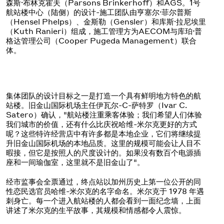
森斯·布林克霍夫（Parsons Brinkerhoff）和AGS。1号
航站楼中心（陆侧）的设计-施工团队由亨塞尔·菲尔普斯
（Hensel Phelps）、金斯勒（Gensler）和库斯·拉尼埃里
（Kuth Ranieri）组成，施工管理方为AECOM与库珀·普
格达管理公司（Cooper Pugeda Management）联合
体。
集体团队的设计目标之一是打造一个具有鲜明地方特色的航
站楼。旧金山国际机场主任伊瓦尔-C-萨特罗（Ivar C.
Satero）确认，"航站楼注重乘客体验；我们希望人们体验
我们城市的价值，还有什么比庆祝哈维-米尔克更好的方式
呢？这些特许经营店中有许多都是本地企业，它们将继续提
升旧金山国际机场的本地品质。这里的规模可能会让人目不
暇接，但它是按照人的尺度设计的。如果没有数百个电源插
座和一间瑜伽室，这里就不是旧金山了"。
经市监事会全票通过，终点站以加州历史上第一位公开的同
性恋民选官员哈维-米尔克的名字命名。米尔克于 1978 年遇
刺身亡。每一个进入航站楼的人都会看到一面纪念墙，上面
讲述了米尔克的生平故事，其规模和情感都令人震惊。