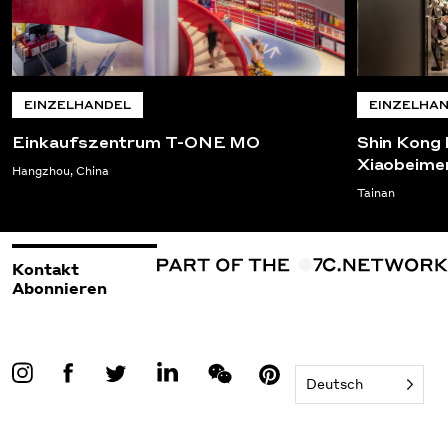
EINZELHANDEL
EINZELHA
Einkaufszentrum T-ONE MO
Shin Kong 
Xiaobeim
Hangzhou, China
Tainan
Kontakt
Abonnieren
Deutsch
©2026 Woods Bagot