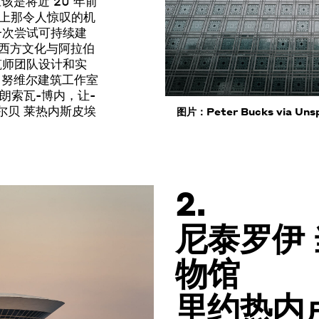
该是将近 20 年前
上那令人惊叹的机
一次尝试可持续建
-西方文化与阿拉伯
筑师团队设计和实
n
努维尔
建筑工作室
弗朗索瓦-博内，让-
尔贝
莱热内斯
皮埃
图片：Peter Bucks via Uns
2.
尼泰罗伊
物馆
里约热内