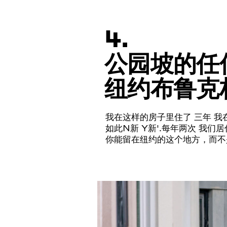
4.
公园坡的任
纽约布鲁克
我在这样的房子里住了
三年
我
如此
N
新
Y
新
'.
每年两次
我们居
你能留在纽约的这个地方，而