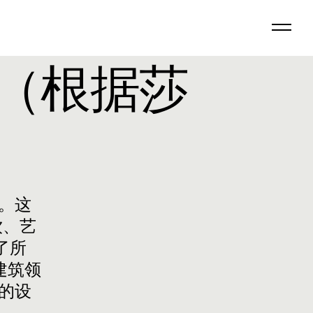
"（根据莎
。这
饮、艺
了所
建筑领
的设