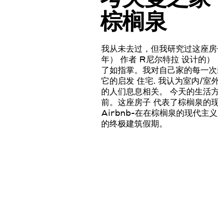
棕榈泉
我从未去过，但我研究过这座
年）
作者
R
尼尔特拉
设计的）
了如指掌。我对自己家的每一次
它的启发
住宅
.
我认为
室内/室
的人们息息相关。
今天的
生活
前。
这座房子
代表了
棕榈泉的
Airbnb
-
在
在棕榈泉的现代主义
的终极建筑假期。