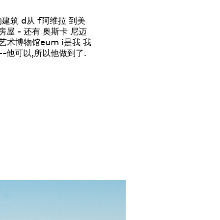
的建筑
d
从
f
阿维拉
到美
房屋 - 还有
奥斯卡
尼迈
艺术博物馆
e
u
m
i
是我
我
--他可以
,
所以他做到了
.