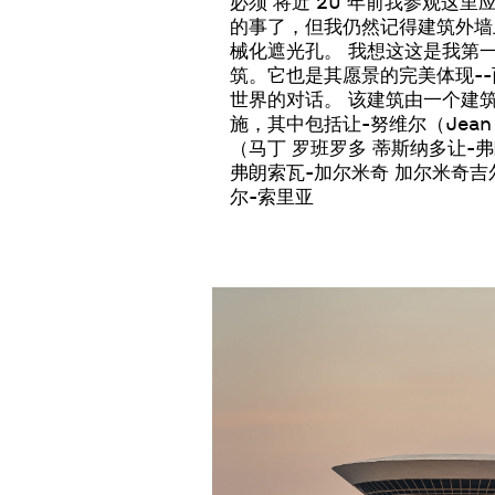
必须
将近 20 年前
我参观这里应
的事了，但我仍然记得建筑外墙
械化遮光孔。
我想这
这是我第
筑。它也是其愿景的完美体现-
世界的对话。
该建筑由一个建
施，其中包括让-努维尔（Jea
（马丁
罗班
罗多
蒂斯纳多
让-
弗朗索瓦-加尔米奇
加尔米奇
吉
尔-索里亚