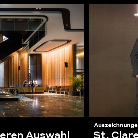
Auszeichnunge
geren Auswahl
St. Clar