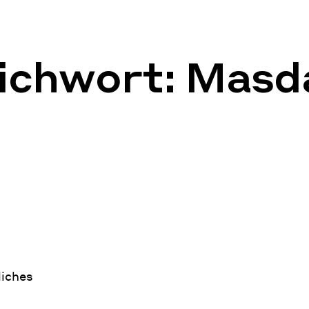
tichwort:
Masd
liches